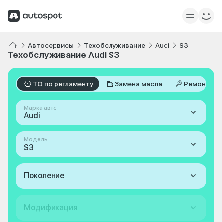
Автосервисы
Техобслуживание
Audi
S3
Техобслуживание Audi S3
ТО по регламенту
Замена масла
Ремонт
Марка авто
Audi
Модель
S3
Поколение
Модификация