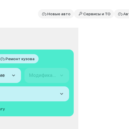
Новые авто
Сервисы и ТО
Ав
Ремонт кузова
ие
Модификация
угу