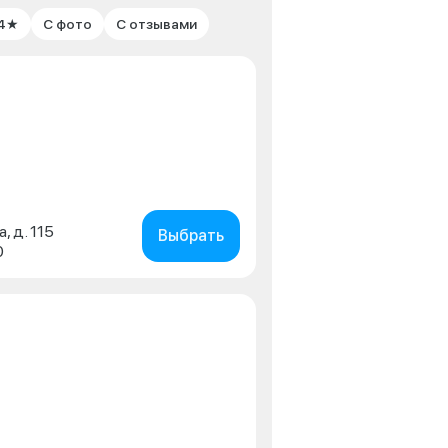
 4★
С фото
С отзывами
, д. 115
Выбрать
0