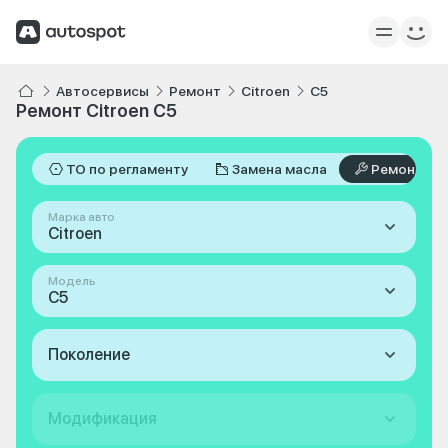
Автосервисы
Ремонт
Citroen
C5
Ремонт Citroen C5
ТО по регламенту
Замена масла
Ремонт
Марка авто
Citroen
Модель
C5
Поколение
Модификация