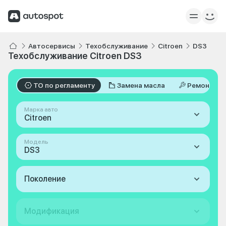
Автосервисы
Техобслуживание
Citroen
DS3
Техобслуживание Citroen DS3
ТО по регламенту
Замена масла
Ремонт
Марка авто
Citroen
Модель
DS3
Поколение
Модификация