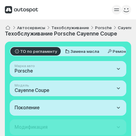
Автосервисы
Техобслуживание
Porsche
Cayenne
Техобслуживание Porsche Cayenne Coupe
ТО по регламенту
Замена масла
Ремонт
Марка авто
Porsche
Модель
Cayenne Coupe
Поколение
Модификация