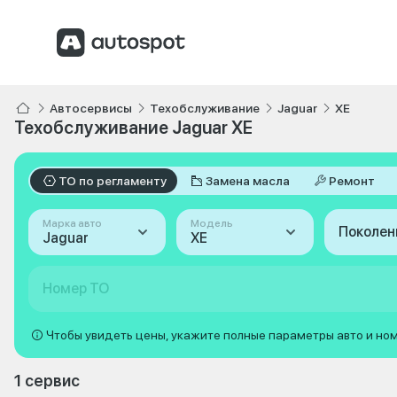
Автосервисы
Техобслуживание
Jaguar
XE
Техобслуживание Jaguar XE
ТО по регламенту
Замена масла
Ремонт
Марка авто
Модель
Поколен
Jaguar
XE
Номер ТО
Чтобы увидеть цены, укажите полные параметры авто и но
1 сервис