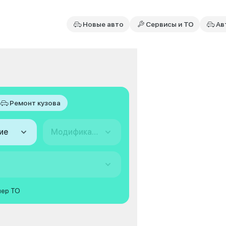
Новые авто
Сервисы и ТО
Ав
Ремонт кузова
ие
Модификация
мер ТО