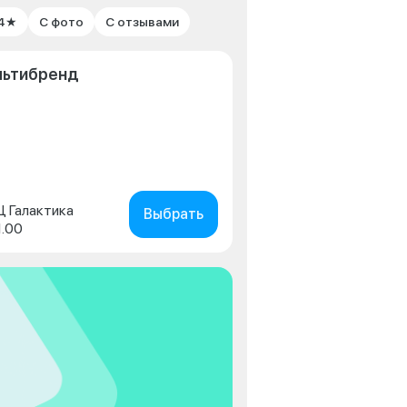
 4★
С фото
С отзывами
льтибренд
ТЦ Галактика
Выбрать
1.00