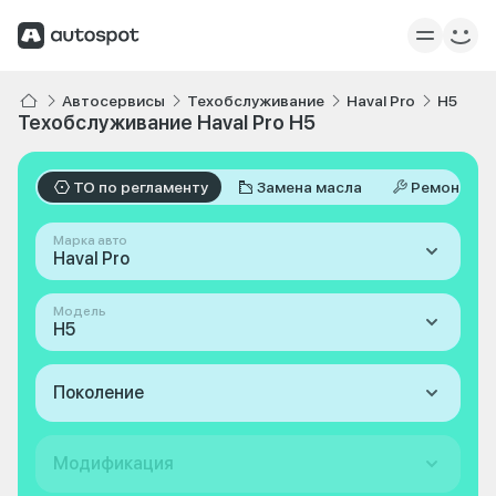
Автосервисы
Техобслуживание
Haval Pro
H5
Техобслуживание Haval Pro H5
ТО по регламенту
Замена масла
Ремонт
Марка авто
Haval Pro
Модель
H5
Поколение
Модификация