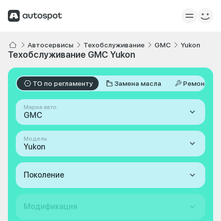
Автосервисы
Техобслуживание
GMC
Yukon
Техобслуживание GMC Yukon
ТО по регламенту
Замена масла
Ремонт
Марка авто
GMC
Модель
Yukon
Поколение
Модификация