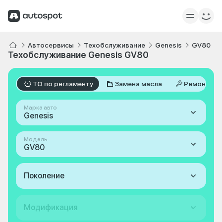
Автосервисы
Техобслуживание
Genesis
GV80
Техобслуживание Genesis GV80
ТО по регламенту
Замена масла
Ремонт
Марка авто
Genesis
Модель
GV80
Поколение
Модификация