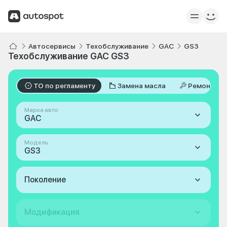
Автосервисы
Техобслуживание
GAC
GS3
Техобслуживание GAC GS3
ТО по регламенту
Замена масла
Ремонт
Марка авто
GAC
Модель
GS3
Поколение
Модификация