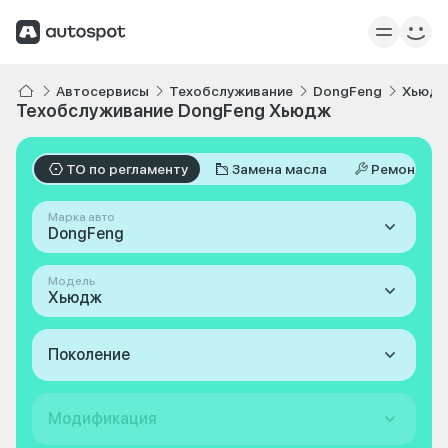
Автосервисы
Техобслуживание
DongFeng
Хьюд
Техобслуживание DongFeng Хьюдж
ТО по регламенту
Замена масла
Ремонт
Марка авто
DongFeng
Модель
Хьюдж
Поколение
Модификация