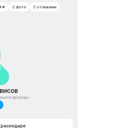
 4★
С фото
С отзывами
висов
мените фильтры
 Краснодаре