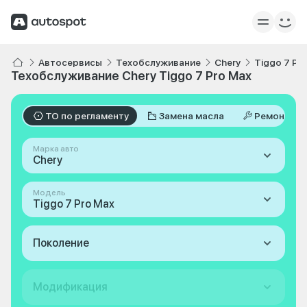
Автосервисы
Техобслуживание
Chery
Tiggo 7 Pr
Техобслуживание Chery Tiggo 7 Pro Max
ТО по регламенту
Замена масла
Ремонт
Марка авто
Chery
Модель
Tiggo 7 Pro Max
Поколение
Модификация