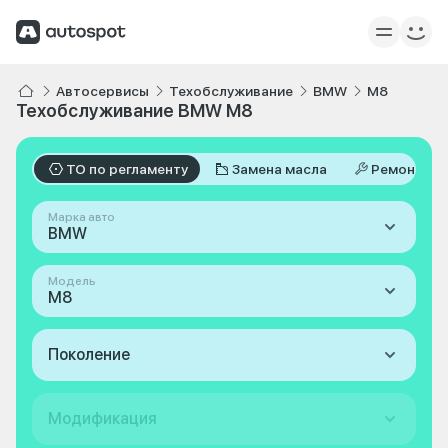
Автосервисы
Техобслуживание
BMW
M8
Техобслуживание BMW M8
ТО по регламенту
Замена масла
Ремонт
Марка авто
BMW
Модель
M8
Поколение
Модификация