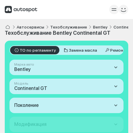
Автосервисы
Техобслуживание
Bentley
Continent
Техобслуживание Bentley Continental GT
ТО по регламенту
Замена масла
Ремонт
Марка авто
Bentley
Модель
Continental GT
Поколение
Модификация