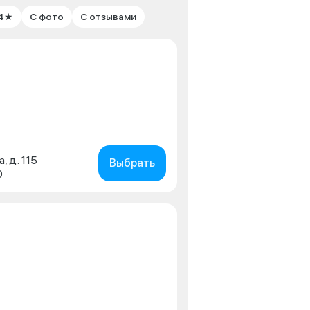
 4★
С фото
С отзывами
, д. 115
Выбрать
0