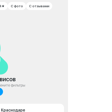
 4★
С фото
С отзывами
висов
мените фильтры
в Краснодаре