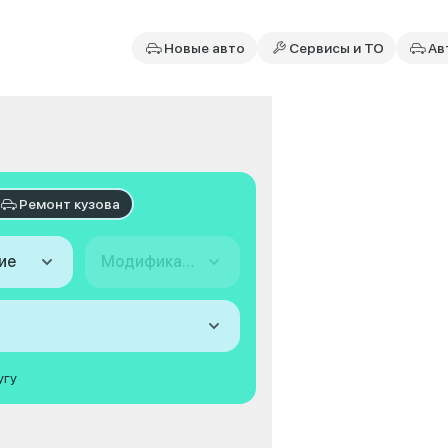
Новые авто
Сервисы и ТО
Ав
Ремонт кузова
ие
Модификация
угу