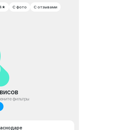
 4★
С фото
С отзывами
висов
мените фильтры
раснодаре