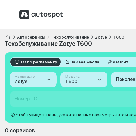
Автосервисы
Техобслуживание
Zotye
T600
Техобслуживание Zotye T600
ТО по регламенту
Замена масла
Ремонт
Марка авто
Модель
Поколен
Zotye
T600
Номер ТО
Чтобы увидеть цены, укажите полные параметры авто и но
0 сервисов