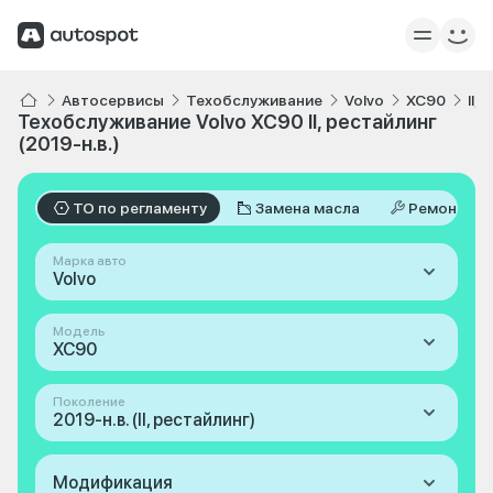
Автосервисы
Техобслуживание
Volvo
XC90
II,
Техобслуживание Volvo XC90 II, рестайлинг
(2019-н.в.)
ТО по регламенту
Замена масла
Ремонт
Марка авто
Volvo
Модель
XC90
Поколение
2019-н.в. (II, рестайлинг)
Модификация