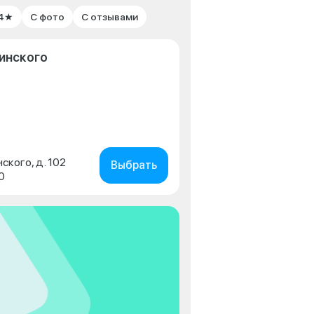
 4★
С фото
С отзывами
инского
нского, д. 102
Выбрать
0