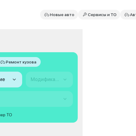
Новые авто
Сервисы и ТО
Ав
Ремонт кузова
ие
Модификация
мер ТО