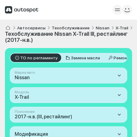
Автосервисы
Техобслуживание
Nissan
X-Trail
I
Техобслуживание Nissan X-Trail III, рестайлинг
(2017-н.в.)
ТО по регламенту
Замена масла
Ремонт
Марка авто
Nissan
Модель
X-Trail
Поколение
2017-н.в. (III, рестайлинг)
Модификация