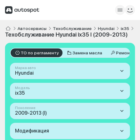
Автосервисы
Техобслуживание
Hyundai
ix35
I 
Техобслуживание Hyundai ix35 I (2009-2013)
ТО по регламенту
Замена масла
Ремонт
Марка авто
Hyundai
Модель
ix35
Поколение
2009-2013 (I)
Модификация