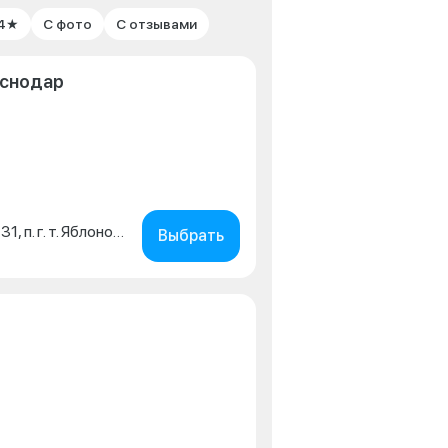
 4★
С фото
С отзывами
аснодар
ул. Тургеневское Шоссе, 31, п. г. т. Яблоновский
Выбрать