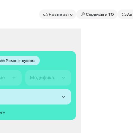
Новые авто
Сервисы и ТО
Ав
Ремонт кузова
ие
Модификация
угу