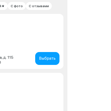
 4★
С фото
С отзывами
, д. 115
Выбрать
0