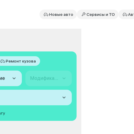
Новые авто
Сервисы и ТО
Ав
Ремонт кузова
ие
Модификация
угу