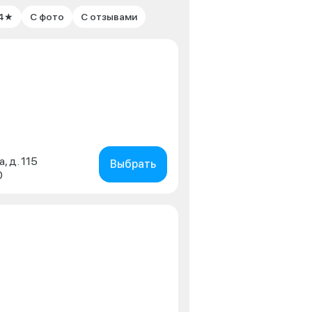
 4★
С фото
С отзывами
, д. 115
Выбрать
0