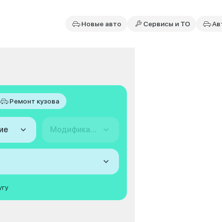
Новые авто
Сервисы и ТО
Ав
Ремонт кузова
ие
Модификация
угу