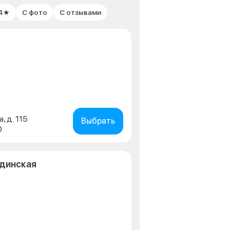
 4★
С фото
С отзывами
, д. 115
Выбрать
0
одинская