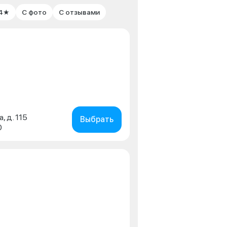
 4★
С фото
С отзывами
, д. 115
Выбрать
0