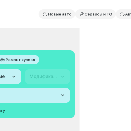
Новые авто
Сервисы и ТО
Ав
Ремонт кузова
ие
Модификация
угу