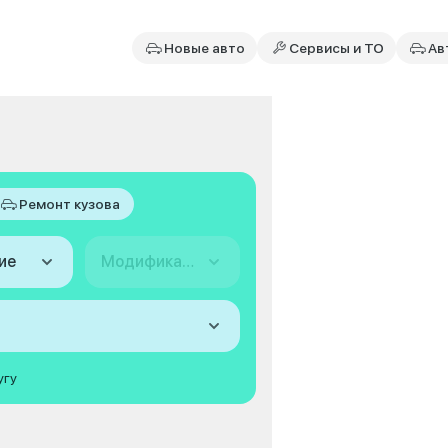
Новые авто
Сервисы и ТО
Ав
Ремонт кузова
ие
Модификация
угу