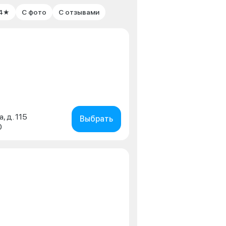
 4★
С фото
С отзывами
, д. 115
Выбрать
0