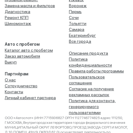
Замена масла и фильтров
Воронеж
Диагностика
Пермь
Ремонт КПП
Сочи
Шиномонтаж
Тольятти
Самара
Екатеринбург
Все города
Авто с пробегом
Каталог авто с пробегом
Описание продукта
Заказ автомобиля
Политика
Выкуп
конфиденциальности
Правила работы программы
Партнёрам
Пользовательское
О нас
соглашение
Сотрудничество
Согласие на получение
Контакты
рекламных рассылок
Личный кабинет партнера
Политика для контента,
генерируемого
пользователями
ООО «Автоспот» (ИНН 7715936827 ОРГН 1127746774825 адрес 111250,
Г.МОСКВА, Внутригородская территория города федерального значения
МУНИЦИПАЛЬНЫЙ ОКРУГ ЛЕФОРТОВО, ПРОЕЗД ЗАВОДА СЕРП И МОЛОТ,
Д. 10, ПОМЕЩ. 41Н/9, ОКВЭД 62.0) осуществляет деятельность по