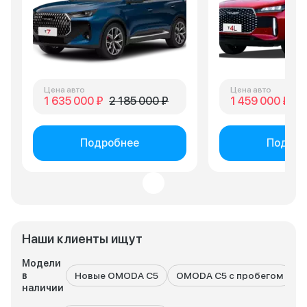
Цена авто
Цена авто
1 635 000 ₽
2 185 000 ₽
1 459 000 ₽
1 
Подробнее
Подроб
Наши клиенты ищут
Модели
в
Новые OMODA C5
OMODA C5 с пробегом
наличии