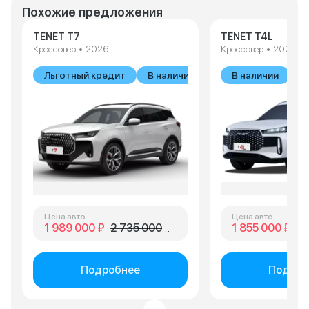
Похожие предложения
TENET T7
TENET T4L
Кроссовер • 2026
Кроссовер • 2026
Льготный кредит
В наличии
В наличии
Цена авто
Цена авто
1 989 000 ₽
2 735 000 ₽
1 855 000 ₽
2 
Подробнее
Подроб