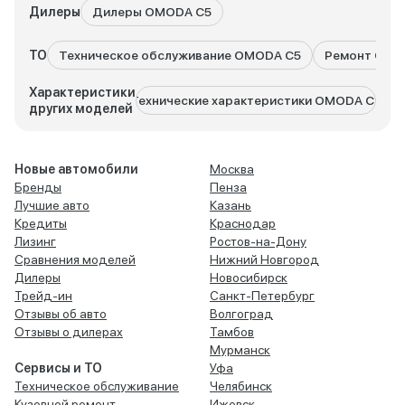
Дилеры
Дилеры OMODA C5
ТО
Техническое обслуживание OMODA C5
Ремонт OMO
Характеристики
Технические характеристики OMODA C7
Техн
других моделей
Новые автомобили
Москва
Бренды
Пенза
Лучшие авто
Казань
Кредиты
Краснодар
Лизинг
Ростов-на-Дону
Сравнения моделей
Нижний Новгород
Дилеры
Новосибирск
Трейд-ин
Санкт-Петербург
Отзывы об авто
Волгоград
Отзывы о дилерах
Тамбов
Мурманск
Сервисы и ТО
Уфа
Техническое обслуживание
Челябинск
Кузовной ремонт
Ижевск