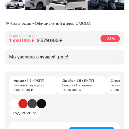
Краснодар • Официальный дилер OMODA
Сниженная цена
-23%
1 990 000 ₽
2 579 000 ₽
Мы уверены в лучшей цене!
Актив • 1.5 • РКПП
Драйв • 1.5 • РКПП
Стиль • 1.
Бензин • Передний
Бензин • Передний
Бензин • П
1 690 000 ₽
1 990 000 ₽
2 190 000 
Год: 2026