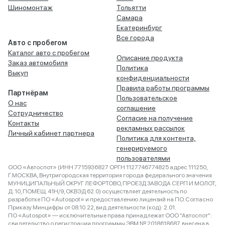
Шиномонтаж
Тольятти
Самара
Екатеринбург
Все города
Авто с пробегом
Каталог авто с пробегом
Описание продукта
Заказ автомобиля
Политика
Выкуп
конфиденциальности
Правила работы программы
Партнёрам
Пользовательское
О нас
соглашение
Сотрудничество
Согласие на получение
Контакты
рекламных рассылок
Личный кабинет партнера
Политика для контента,
генерируемого
пользователями
ООО «Автоспот» (ИНН 7715936827 ОРГН 1127746774825 адрес 111250,
Г.МОСКВА, Внутригородская территория города федерального значения
МУНИЦИПАЛЬНЫЙ ОКРУГ ЛЕФОРТОВО, ПРОЕЗД ЗАВОДА СЕРП И МОЛОТ,
Д. 10, ПОМЕЩ. 41Н/9, ОКВЭД 62.0) осуществляет деятельность по
разработке ПО «Autospot» и предоставлению лицензий на ПО. Согласно
Приказу Минцифры от 08.10.22, вид деятельности (код): 2.01.
ПО «Autospot» — исключительные права принадлежат ООО "Автоспот":
свидетельство о регистрации программы ЭВМ № 2018618687, внесена в