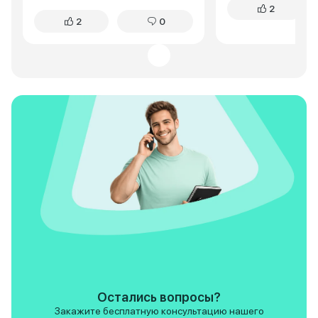
2
жаловалась. Жестковатая
кнопочек. Самое г
2
0
подвеска? Да, первые пару
меня это удобств
недель замечала, но потом
городе. Cityray ок
поняла: это плюс. Машина не
маневренным и юр
раскачивается на поворотах,
Двигатель хоть и 
чувствуешь каждую кочку, но
мощный, но для го
без тряски. За полтора года – ни
хватает за глаза. 
единой поломки. Если вы, как и я,
сугробам тоже пр
только начинаете водить –
проблем. По сравн
Cityray подарит уверенность.
посадка выше, что
очень нравится, т
видно дорогу. В о
Cityray отличный 
кроссовер. Я пока
довольна покупкой
Ceed конечно есть,
основном в лучшу
особенно по част
современного осн
Остались вопросы?
Закажите бесплатную консультацию нашего