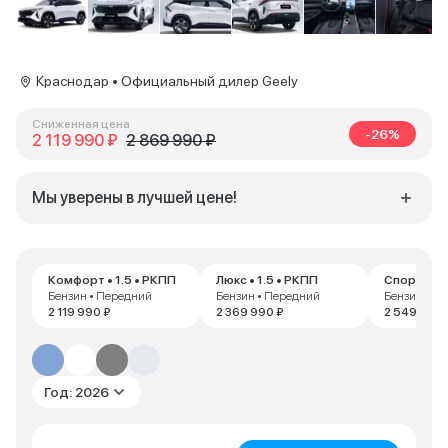
Краснодар • Официальный дилер Geely
Сниженная цена
-26%
2 119 990 ₽
2 869 990 ₽
Мы уверены в лучшей цене!
Комфорт • 1.5 • РКПП
Люкс • 1.5 • РКПП
Спорт • 1.
Бензин • Передний
Бензин • Передний
Бензин • П
2 119 990 ₽
2 369 990 ₽
2 549 990 
Год: 2026