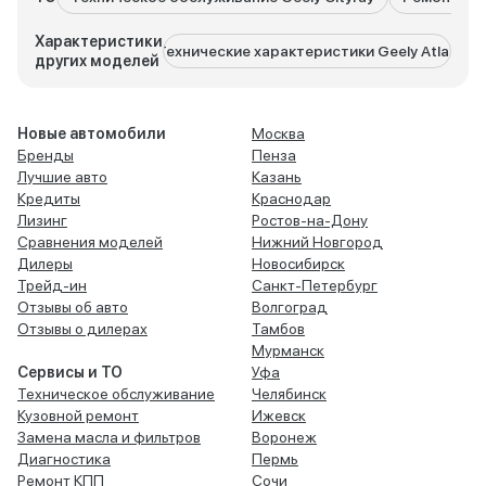
Характеристики
Технические характеристики Geely Atlas
Техниче
других моделей
Новые автомобили
Москва
Бренды
Пенза
Лучшие авто
Казань
Кредиты
Краснодар
Лизинг
Ростов-на-Дону
Сравнения моделей
Нижний Новгород
Дилеры
Новосибирск
Трейд-ин
Санкт-Петербург
Отзывы об авто
Волгоград
Отзывы о дилерах
Тамбов
Мурманск
Сервисы и ТО
Уфа
Техническое обслуживание
Челябинск
Кузовной ремонт
Ижевск
Замена масла и фильтров
Воронеж
Диагностика
Пермь
Ремонт КПП
Сочи