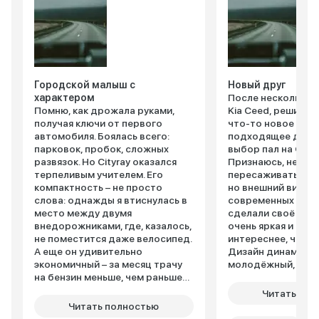
Городской малыш с
Новый друг
характером
После нескольких 
Помню, как дрожала руками,
Kia Ceed, решила
получая ключи от первого
что-то новое и бо
автомобиля. Боялась всего:
подходящее для г
парковок, пробок, сложных
выбор пал на Geely
развязок. Но Cityray оказался
Признаюсь, немно
терпеливым учителем. Его
пересаживаться на
компактность – не просто
но внешний вид и
слова: однажды я втиснулась в
современных техн
место между двумя
сделали своё дел
внедорожниками, где, казалось,
очень яркая и стил
не поместится даже велосипед.
интереснее, чем м
А еще он удивительно
Дизайн динамичны
экономичный – за месяц трачу
молодёжный, при
на бензин меньше, чем раньше
внимание. Внутри 
на такси. Внутри – неожиданно
современно: цифр
Читать пол
просторно: подруга, ростом
приборная панель
Читать полностью
под 180 см, ехала сзади и не
экран мультимедиа