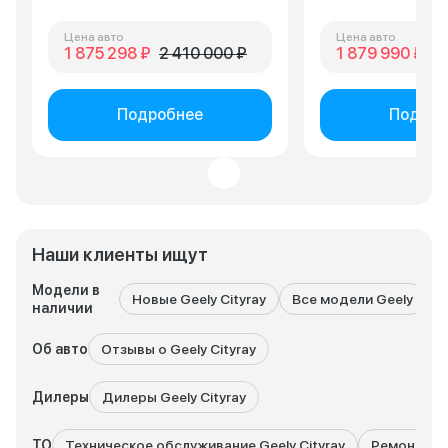
Цена авто
Цена авто
1 875 298 ₽
2 410 000 ₽
1 879 990 ₽
2 
Подробнее
Подроб
Наши клиенты ищут
Модели в
Новые Geely Cityray
Все модели Geely
G
наличии
Об авто
Отзывы о Geely Cityray
Дилеры
Дилеры Geely Cityray
ТО
Техническое обслуживание Geely Cityray
Ремонт Gee