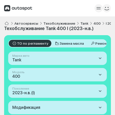
Автосервисы
Техобслуживание
Tank
400
I 202
Техобслуживание Tank 400 I (2023-н.в.)
ТО по регламенту
Замена масла
Ремонт
Марка авто
Tank
Модель
400
Поколение
2023-н.в. (I)
Модификация