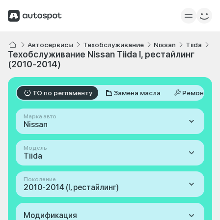
Автосервисы
Техобслуживание
Nissan
Tiida
I,
Техобслуживание Nissan Tiida I, рестайлинг
(2010-2014)
ТО по регламенту
Замена масла
Ремонт
Марка авто
Nissan
Модель
Tiida
Поколение
2010-2014 (I, рестайлинг)
Модификация