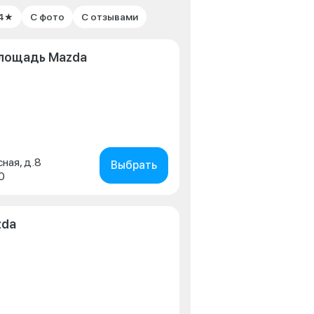
 4★
С фото
С отзывами
лощадь Mazda
сная, д.8
Выбрать
0
zda