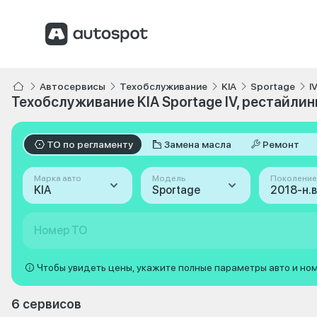
Автосервисы
Техобслуживание
KIA
Sportage
I
Техобслуживание KIA Sportage IV, рестайлинг
ТО по регламенту
Замена масла
Ремонт
Марка авто
Модель
Поколение
KIA
Sportage
Номер ТО
Чтобы увидеть цены, укажите полные параметры авто и но
6 сервисов