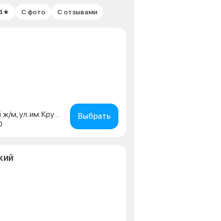
 4★
С фото
С отзывами
г. Краснодар, Пашковский ж/м, ул. им. Крупской, д. 180
Выбрать
0
кий