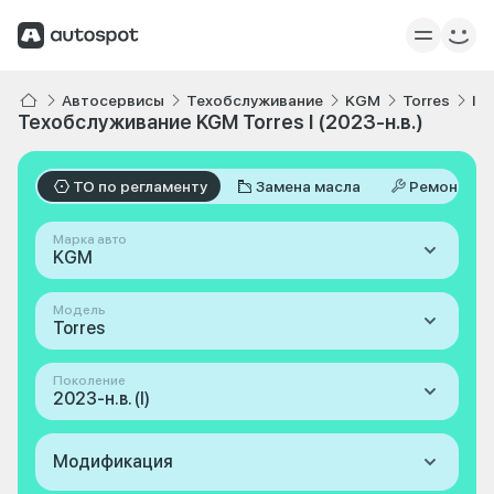
Автосервисы
Техобслуживание
KGM
Torres
I 2
Техобслуживание KGM Torres I (2023-н.в.)
ТО по регламенту
Замена масла
Ремонт
Марка авто
KGM
Модель
Torres
Поколение
2023-н.в. (I)
Модификация