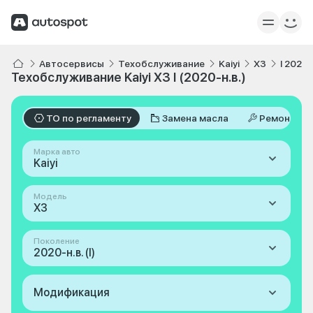
Автосервисы
Техобслуживание
Kaiyi
X3
I 2020-
Техобслуживание Kaiyi X3 I (2020-н.в.)
ТО по регламенту
Замена масла
Ремонт
Марка авто
Kaiyi
Модель
X3
Поколение
2020-н.в. (I)
Модификация