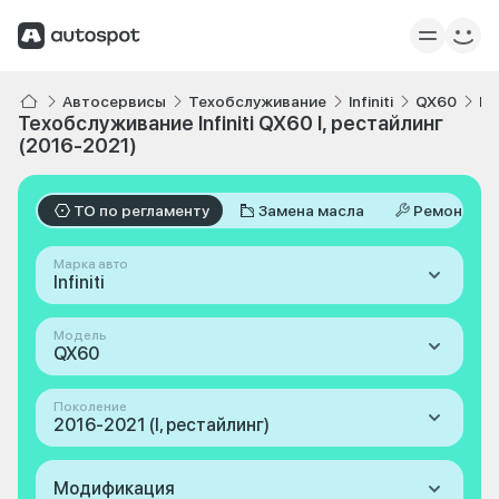
Автосервисы
Техобслуживание
Infiniti
QX60
I,
Техобслуживание Infiniti QX60 I, рестайлинг
(2016-2021)
ТО по регламенту
Замена масла
Ремонт
Марка авто
Infiniti
Модель
QX60
Поколение
2016-2021 (I, рестайлинг)
Модификация