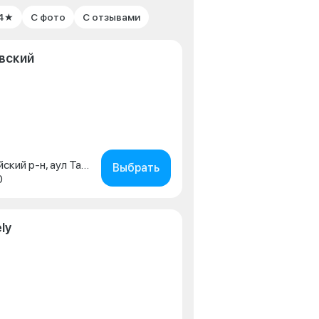
 4★
С фото
С отзывами
вский
респ. Адыгея, Тахтамукайский р-н, аул Тахтамукай, ул. Краснодарская, д. 1/2
Выбрать
0
ly