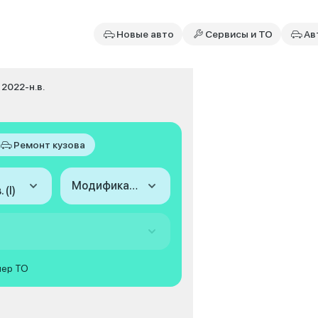
Новые авто
Сервисы и ТО
Ав
I 2022-н.в.
Ремонт кузова
Модификация
 (I)
мер ТО