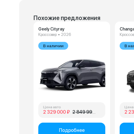
Похожие предложения
Geely Cityray
Changa
Кроссовер • 2026
Кроссов
В наличии
В на
Цена авто
Цена
2 329 000 ₽
2 849 990 ₽
2 2
Подробнее