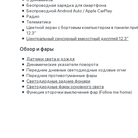
Беспроводная зарядка для смартфона
Беспроводной Android Auto / Apple CarPlay
Радио
Телематика
Цветной экран с бортовым компьютером в панели при
12.3”
Центральный сенсорный емкостный дисплей 12.3”
Обзор и фары
Датчики света и дождя
Динамические указатели поворота
Передние дневные светодиодные ходовые огни
Передние противотуманные фары
Светодиодные задние фонари
Светодиодные фары основного света
Функция отсрочки выключения фар (Follow me home)