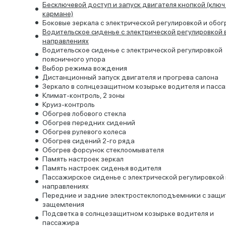
Бесключевой доступ и запуск двигателя кнопкой (ключ
кармане)
Боковые зеркала с электрической регулировкой и обо
Водительское сиденье с электрической регулировкой 
направлениях
Водительское сиденье с электрической регулировкой
поясничного упора
Выбор режима вождения
Дистанционный запуск двигателя и прогрева салона
Зеркало в солнцезащитном козырьке водителя и пасс
Климат-контроль, 2 зоны
Круиз-контроль
Обогрев лобового стекла
Обогрев передних сидений
Обогрев рулевого колеса
Обогрев сидений 2-го ряда
Обогрев форсунок стеклоомывателя
Память настроек зеркал
Память настроек сиденья водителя
Пассажирское сиденье с электрической регулировкой 
направлениях
Передние и задние электростеклоподъемники с защи
защемления
Подсветка в солнцезащитном козырьке водителя и
пассажира