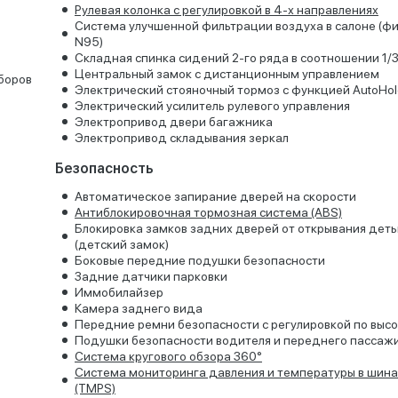
Рулевая колонка с регулировкой в 4-х направлениях
Система улучшенной фильтрации воздуха в салоне (фи
N95)
Складная спинка сидений 2-го ряда в соотношении 1/3
Центральный замок с дистанционным управлением
боров
Электрический стояночный тормоз с функцией AutoHol
Электрический усилитель рулевого управления
Электропривод двери багажника
Электропривод складывания зеркал
Безопасность
Автоматическое запирание дверей на скорости
Антиблокировочная тормозная система (ABS)
Блокировка замков задних дверей от открывания дет
(детский замок)
Боковые передние подушки безопасности
Задние датчики парковки
Иммобилайзер
Камера заднего вида
Передние ремни безопасности с регулировкой по выс
Подушки безопасности водителя и переднего пассаж
Система кругового обзора 360°
Система мониторинга давления и температуры в шина
(TMPS)