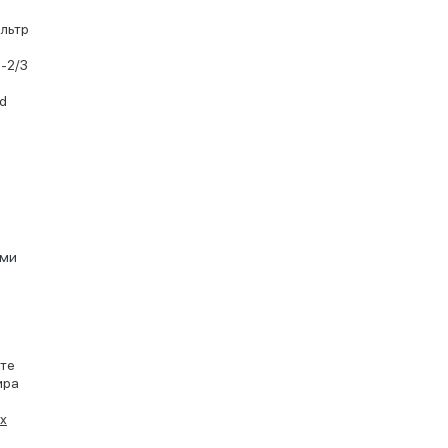
льтр
-2/3
d
ьми
оте
ира
х