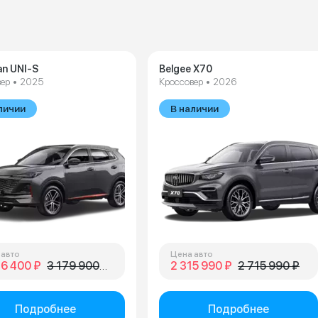
n UNI-S
Belgee X70
ер • 2025
Кроссовер • 2026
личии
В наличии
 авто
Цена авто
36 400 ₽
3 179 900 ₽
2 315 990 ₽
2 715 990 ₽
Подробнее
Подробнее