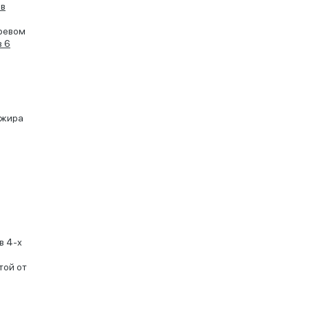
 в
гревом
в 6
ажира
в 4-х
той от