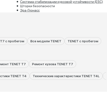
Система стабилизации курсовой устойчивости (ESC)
Шторки безопасности
Эра-Глонасс
T7 с пробегом
Все модели TENET
TENET с пробегом
емонт TENET T7
Ремонт кузова TENET T7
истики TENET T4
Технические характеристики TENET T4L