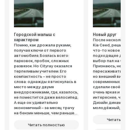
Городской малыш с
Новый друг
характером
После нескольких 
Помню, как дрожала руками,
Kia Ceed, решила
получая ключи от первого
что-то новое и бо
автомобиля. Боялась всего:
подходящее для г
парковок, пробок, сложных
выбор пал на Geely
развязок. Но Cityray оказался
Признаюсь, немно
терпеливым учителем. Его
пересаживаться на
компактность – не просто
но внешний вид и
слова: однажды я втиснулась в
современных техн
место между двумя
сделали своё дел
внедорожниками, где, казалось,
очень яркая и стил
не поместится даже велосипед.
интереснее, чем м
А еще он удивительно
Дизайн динамичны
экономичный – за месяц трачу
молодёжный, при
на бензин меньше, чем раньше
внимание. Внутри 
на такси. Внутри – неожиданно
современно: цифр
Читать пол
просторно: подруга, ростом
приборная панель
Читать полностью
под 180 см, ехала сзади и не
экран мультимедиа