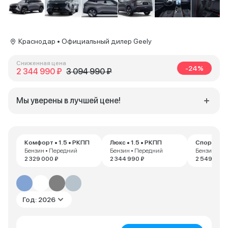
Краснодар • Официальный дилер Geely
Сниженная цена
-24%
2 344 990 ₽
3 094 990 ₽
Мы уверены в лучшей цене!
Комфорт • 1.5 • РКПП
Люкс • 1.5 • РКПП
Спорт • 1.
Бензин • Передний
Бензин • Передний
Бензин • П
2 329 000 ₽
2 344 990 ₽
2 549 990 
Год: 2026