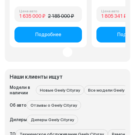
Цена авто
Цена авто
1 635 000 ₽
2 185 000 ₽
1 805 341 ₽
2 
Подробнее
Подроб
Наши клиенты ищут
Модели в
Новые Geely Cityray
Все модели Geely
G
наличии
Об авто
Отзывы о Geely Cityray
Дилеры
Дилеры Geely Cityray
ТО
Техническое обслуживание Geely Cityray
Ремонт Gee