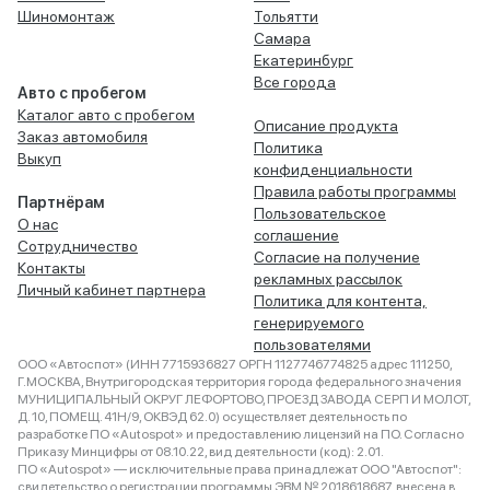
Шиномонтаж
Тольятти
Самара
Екатеринбург
Все города
Авто с пробегом
Каталог авто с пробегом
Описание продукта
Заказ автомобиля
Политика
Выкуп
конфиденциальности
Правила работы программы
Партнёрам
Пользовательское
О нас
соглашение
Сотрудничество
Согласие на получение
Контакты
рекламных рассылок
Личный кабинет партнера
Политика для контента,
генерируемого
пользователями
ООО «Автоспот» (ИНН 7715936827 ОРГН 1127746774825 адрес 111250,
Г.МОСКВА, Внутригородская территория города федерального значения
МУНИЦИПАЛЬНЫЙ ОКРУГ ЛЕФОРТОВО, ПРОЕЗД ЗАВОДА СЕРП И МОЛОТ,
Д. 10, ПОМЕЩ. 41Н/9, ОКВЭД 62.0) осуществляет деятельность по
разработке ПО «Autospot» и предоставлению лицензий на ПО. Согласно
Приказу Минцифры от 08.10.22, вид деятельности (код): 2.01.
ПО «Autospot» — исключительные права принадлежат ООО "Автоспот":
свидетельство о регистрации программы ЭВМ № 2018618687, внесена в