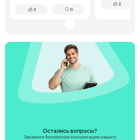
2
жаловалась. Жестковатая
кнопочек. Самое г
2
0
подвеска? Да, первые пару
меня это удобств
недель замечала, но потом
городе. Cityray ок
поняла: это плюс. Машина не
маневренным и юр
раскачивается на поворотах,
Двигатель хоть и 
чувствуешь каждую кочку, но
мощный, но для го
без тряски. За полтора года – ни
хватает за глаза. 
единой поломки. Если вы, как и я,
сугробам тоже пр
только начинаете водить –
проблем. По сравн
Cityray подарит уверенность.
посадка выше, что
очень нравится, т
видно дорогу. В о
Cityray отличный 
кроссовер. Я пока
довольна покупкой
Ceed конечно есть,
основном в лучшу
особенно по част
современного осн
Остались вопросы?
Закажите бесплатную консультацию нашего