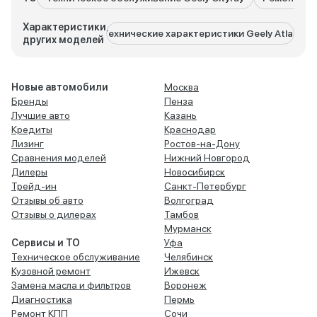
Характеристики
Технические характеристики Geely Atlas
Техниче
других моделей
Новые автомобили
Москва
Бренды
Пенза
Лучшие авто
Казань
Кредиты
Краснодар
Лизинг
Ростов-на-Дону
Сравнения моделей
Нижний Новгород
Дилеры
Новосибирск
Трейд-ин
Санкт-Петербург
Отзывы об авто
Волгоград
Отзывы о дилерах
Тамбов
Мурманск
Сервисы и ТО
Уфа
Техническое обслуживание
Челябинск
Кузовной ремонт
Ижевск
Замена масла и фильтров
Воронеж
Диагностика
Пермь
Ремонт КПП
Сочи