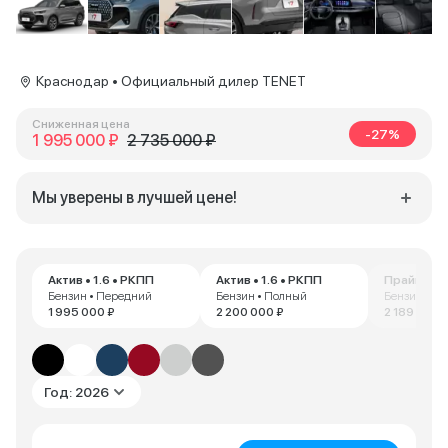
Краснодар • Официальный дилер TENET
Сниженная цена
-27%
1 995 000 ₽
2 735 000 ₽
Мы уверены в лучшей цене!
Актив • 1.6 • РКПП
Актив • 1.6 • РКПП
Прайм • 1.
Бензин • Передний
Бензин • Полный
Бензин • П
1 995 000 ₽
2 200 000 ₽
2 189 000 
Год: 2026