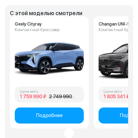
С этой моделью смотрели
Geely Cityray
Changan UNI-S
Компактный Кроссовер
Компактный Кроссо
Цена авто
Цена авто
1 759 990 ₽
2 749 990 ₽
1 805 341 ₽
2 
Подробнее
Подроб