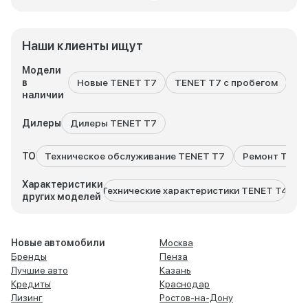
Наши клиенты ищут
Модели
в
Новые TENET T7
TENET T7 с пробегом
Вс
наличии
Дилеры
Дилеры TENET T7
ТО
Техническое обслуживание TENET T7
Ремонт TENE
Характеристики
Технические характеристики TENET T4
Техни
других моделей
Новые автомобили
Москва
Бренды
Пенза
Лучшие авто
Казань
Кредиты
Краснодар
Лизинг
Ростов-на-Дону