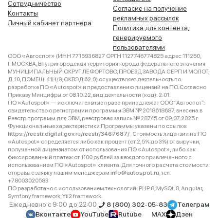
Сотрудничество
Согласие на получение
Контакты
рекламных рассылок
Личный кабинет партнера
Политика для контента,
генерируемого
пользователями
ООО «Автоспот» (ИНН 7715936827 ОРГН 1127746774825 адрес 111250,
Г.МОСКВА, Внутригородская территория города федерального значения
МУНИЦИПАЛЬНЫЙ ОКРУГ ЛЕФОРТОВО, ПРОЕЗД ЗАВОДА СЕРП И МОЛОТ,
Д. 10, ПОМЕЩ. 41Н/9, ОКВЭД 62.0) осуществляет деятельность по
разработке ПО «Autospot» и предоставлению лицензий на ПО. Согласно
Приказу Минцифры от 08.10.22, вид деятельности (код): 2.01.
ПО «Autospot» — исключительные права принадлежат ООО "Автоспот":
свидетельство о регистрации программы ЭВМ № 2018618687, внесена в
Реестр программ для ЭВМ, реестровая запись № 28745 от 09.07.2025 г.
Функциональные характеристики Программы указаны по ссылке:
https://reestr.digital.gov.ru/reestr/3467687/
. Стоимость лицензии на ПО
«Autospot» определяется либо как процент (от 2,5% до 3%) от выручки,
полученной лицензиатом от использования ПО «Autospot», либо как
фиксированный платеж от 1100 рублей за каждого привлеченного с
использованием ПО «Autospot» клиента. Для точного расчета стоимости
отправьте заявку нашим менеджерам
info@autospot.ru
, тел.
+78003020583
ПО разработано с использованием технологий: PHP 8, MySQL 8, Angular,
Symfony framework, Yii2 framework.
Ежедневно с 9:00 до 22:00
8 (800) 302-05-83
Телеграм
Вконтакте
YouTube
Rutube
MAX
Дзен