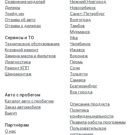
Сравнения моделей
Нижний Новгород
Дилеры
Новосибирск
Трейд-ин
Санкт-Петербург
Отзывы об авто
Волгоград
Отзывы о дилерах
Тамбов
Мурманск
Сервисы и ТО
Уфа
Техническое обслуживание
Челябинск
Кузовной ремонт
Ижевск
Замена масла и фильтров
Воронеж
Диагностика
Пермь
Ремонт КПП
Сочи
Шиномонтаж
Тольятти
Самара
Екатеринбург
Все города
Авто с пробегом
Каталог авто с пробегом
Описание продукта
Заказ автомобиля
Политика
Выкуп
конфиденциальности
Правила работы программы
Партнёрам
Пользовательское
О нас
соглашение