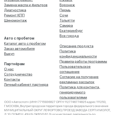
Замена масла и фильтров
Воронеж
Диагностика
Пермь
Ремонт КПП
Сочи
Шиномонтаж
Тольятти
Самара
Екатеринбург
Все города
Авто с пробегом
Каталог авто с пробегом
Описание продукта
Заказ автомобиля
Политика
Выкуп
конфиденциальности
Правила работы программы
Партнёрам
Пользовательское
О нас
соглашение
Сотрудничество
Согласие на получение
Контакты
рекламных рассылок
Личный кабинет партнера
Политика для контента,
генерируемого
пользователями
ООО «Автоспот» (ИНН 7715936827 ОРГН 1127746774825 адрес 111250,
Г.МОСКВА, Внутригородская территория города федерального значения
МУНИЦИПАЛЬНЫЙ ОКРУГ ЛЕФОРТОВО, ПРОЕЗД ЗАВОДА СЕРП И МОЛОТ,
Д. 10, ПОМЕЩ. 41Н/9, ОКВЭД 62.0) осуществляет деятельность по