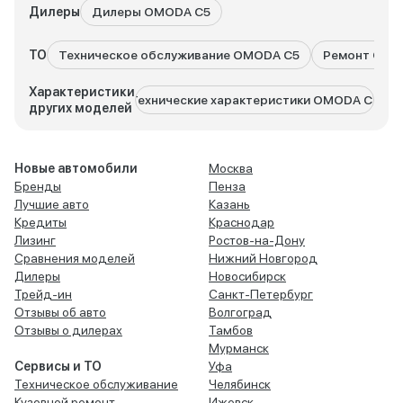
Дилеры
Дилеры OMODA C5
ТО
Техническое обслуживание OMODA C5
Ремонт OMO
Характеристики
Технические характеристики OMODA C7
Техн
других моделей
Новые автомобили
Москва
Бренды
Пенза
Лучшие авто
Казань
Кредиты
Краснодар
Лизинг
Ростов-на-Дону
Сравнения моделей
Нижний Новгород
Дилеры
Новосибирск
Трейд-ин
Санкт-Петербург
Отзывы об авто
Волгоград
Отзывы о дилерах
Тамбов
Мурманск
Сервисы и ТО
Уфа
Техническое обслуживание
Челябинск
Кузовной ремонт
Ижевск