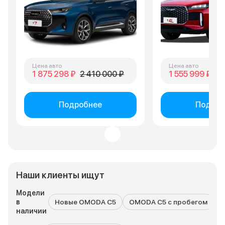
Цена авто
Цена авто
1 875 298 ₽
2 410 000 ₽
1 555 999 ₽
2 
Подробнее
Подроб
Наши клиенты ищут
Модели
в
Новые OMODA C5
OMODA C5 с пробегом
наличии