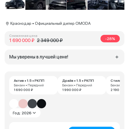
Краснодар • Официальный дилер OMODA
Сниженная цена
-28%
1 690 000 ₽
2 349 000 ₽
Мы уверены в лучшей цене!
Актив • 1.5 • РКПП
Драйв • 1.5 • РКПП
Стиль • 1.
Бензин • Передний
Бензин • Передний
Бензин • П
1 690 000 ₽
1 990 000 ₽
2 190 000 
Год: 2026