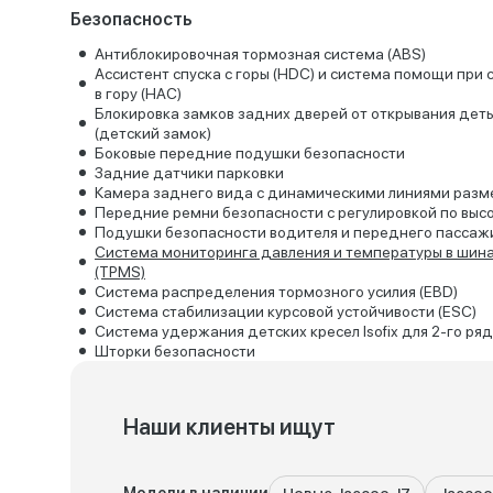
Безопасность
Антиблокировочная тормозная система (ABS)
Ассистент спуска с горы (HDC) и система помощи при 
в гору (HAC)
Блокировка замков задних дверей от открывания дет
(детский замок)
Боковые передние подушки безопасности
Задние датчики парковки
Камера заднего вида с динамическими линиями разм
Передние ремни безопасности с регулировкой по выс
Подушки безопасности водителя и переднего пассаж
Система мониторинга давления и температуры в шин
(TPMS)
Система распределения тормозного усилия (EBD)
Система стабилизации курсовой устойчивости (ESC)
Система удержания детских кресел Isofix для 2-го ря
Шторки безопасности
Наши клиенты ищут