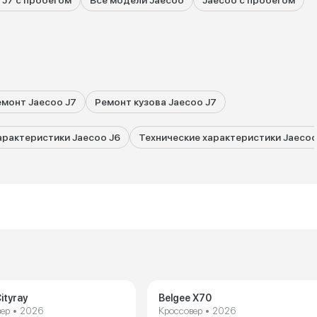
 J7 с пробегом
Все модели Jaecoo
Jaecoo с пробегом
емонт Jaecoo J7
Ремонт кузова Jaecoo J7
арактеристики Jaecoo J6
Технические характеристики Jaecoo
ityray
Belgee X70
ер • 2026
Кроссовер • 2026