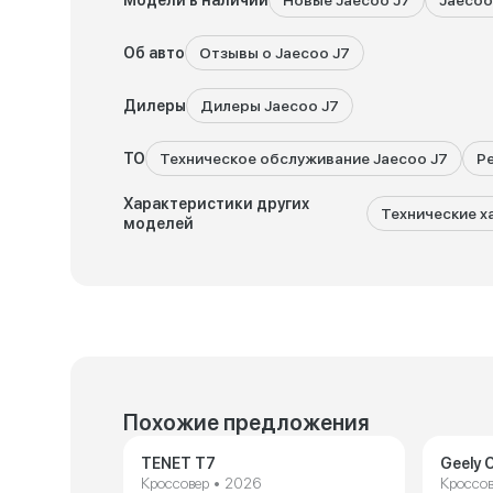
Модели в наличии
Новые Jaecoo J7
Jaecoo
Об авто
Отзывы о Jaecoo J7
Дилеры
Дилеры Jaecoo J7
ТО
Техническое обслуживание Jaecoo J7
Р
Характеристики других
Технические х
моделей
Похожие предложения
TENET T7
Geely C
Кроссовер • 2026
Кроссов