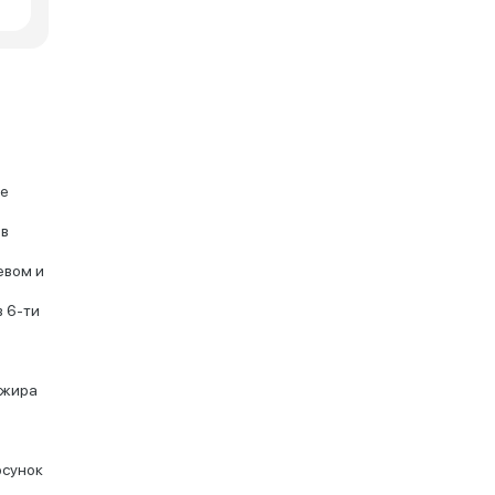
ие
 в
евом и
в 6-ти
ажира
рсунок