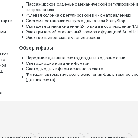
Пассажирское сиденье с механической регулировкой в
направлениях
Рулевая колонка с регулировкой в 4-х направлениях
старте
Система остановки/запуска двигателя Start/Stop
Складная спинка сидений 2-го ряда в соотношении 1/3
ьми
Электрический стояночный тормоз с функцией AutoHol
Электропривод складывания зеркал
Обзор и фары
етки
Передние дневные светодиодные ходовые огни
оте
Светодиодные задние фонари
ира
Светодиодные фары основного света
ах
Функции автоматического включения фар в темное вр
(датчик света)
да