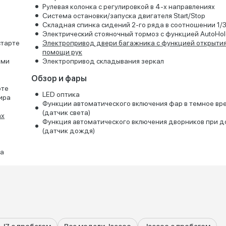
Рулевая колонка с регулировкой в 4-х направлениях
Система остановки/запуска двигателя Start/Stop
Складная спинка сидений 2-го ряда в соотношении 1/3
Электрический стояночный тормоз с функцией AutoHol
старте
Электропривод двери багажника с функцией открытия
помощи рук
ьми
Электропривод складывания зеркал
Обзор и фары
оте
LED оптика
ира
Функции автоматического включения фар в темное вр
(датчик света)
ах
Функция автоматического включения дворников при 
(датчик дождя)
да