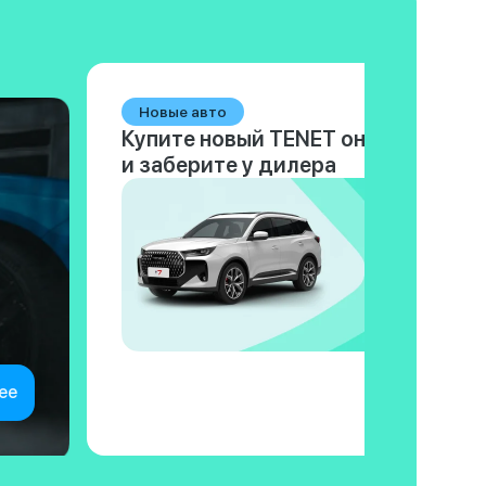
Новые авто
Купите новый TENET онлайн
и заберите у дилера
ее