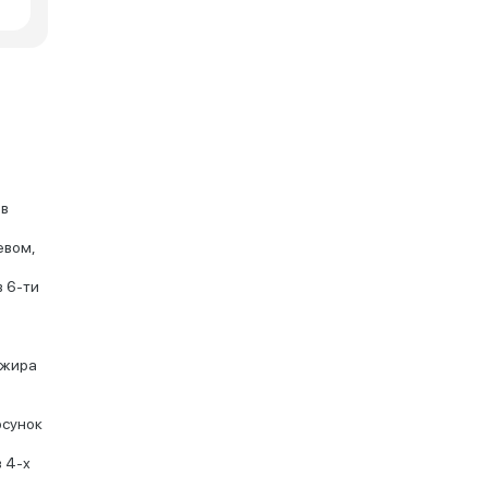
 в
евом,
в 6-ти
ажира
рсунок
 4-х