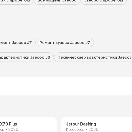
 J7 с пробегом
Все модели Jaecoo
Jaecoo с пробегом
емонт Jaecoo J7
Ремонт кузова Jaecoo J7
арактеристики Jaecoo J6
Технические характеристики Jaecoo
 X70 Plus
Jetour Dashing
ер • 2026
Кроссовер • 2026