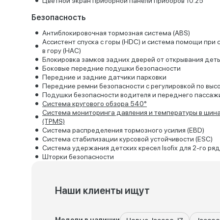
Цветной экран приборной панели приборов 10.25’’
Безопасность
Антиблокировочная тормозная система (ABS)
Ассистент спуска с горы (HDC) и система помощи при 
в гору (HAC)
Блокировка замков задних дверей от открывания дет
Боковые передние подушки безопасности
Передние и задние датчики парковки
Передние ремни безопасности с регулировкой по выс
Подушки безопасности водителя и переднего пассаж
Система кругового обзора 540°
Система мониторинга давления и температуры в шин
(TPMS)
Система распределения тормозного усилия (EBD)
Система стабилизации курсовой устойчивости (ESC)
Система удержания детских кресел Isofix для 2-го ря
Шторки безопасности
Наши клиенты ищут