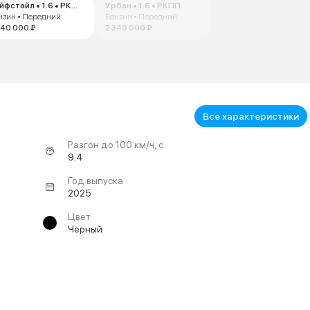
Лайфстайл • 1.6 • РКПП
Урбан • 1.6 • РКПП
нзин • Передний
Бензин • Передний
240 000 ₽
2 349 000 ₽
Все характеристики
Разгон до 100 км/ч, с
9.4
Год выпуска
2025
Цвет
Черный