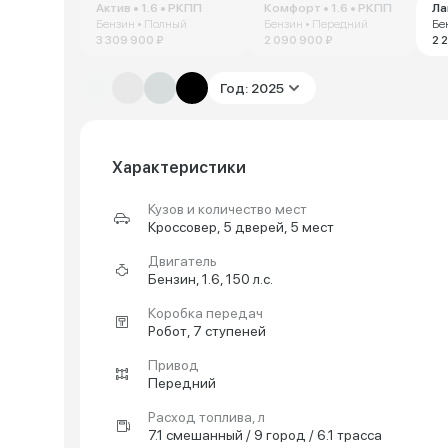
Актив • 1.6 • РКПП
Комфорт • 1.6 • РКПП
Бензин • Полный
Бензин • Передний
Бе
3 309 900 ₽
2 090 900 ₽
2 
Год: 2025
Характеристики
Кузов и количество мест
Кроссовер, 5 дверей, 5 мест
Двигатель
Бензин, 1.6, 150 л.с.
Коробка передач
Робот, 7 ступеней
Привод
Передний
Расход топлива, л
7.1 смешанный / 9 город / 6.1 трасса