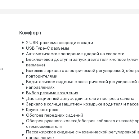
Комфорт
2 USB-разъема спереди и сзади
USB Type-C разъемы
Автоматическое запирание дверей на скорости
Бесключевой доступ и запуск двигателя кнопкой (ключ
кармане)
та
Боковые зеркала с электрической регулировкой, обогр
повторителями
Водительское сиденье с электрической регулировкой 
направлениях
Выбор режима вождения
Дистанционный запуск двигателя и прогрева салона
Зеркало в солнцезащитном козырьке водителя и пасс
Круиз-контроль
Обогрев передних сидений
Обогрев рулевого колеса/обогрев лобового стекла/фо
стеклоомывателя
Пассажирское сиденье с механической регулировкой в
направлениях