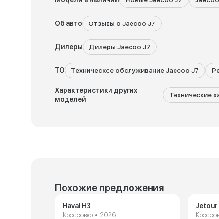
Модели в наличии
Новые Jaecoo J7
Jaecoo
Об авто
Отзывы о Jaecoo J7
Дилеры
Дилеры Jaecoo J7
ТО
Техническое обслуживание Jaecoo J7
Р
Характеристики других
Технические х
моделей
Похожие предложения
Haval H3
Jetour
Кроссовер • 2026
Кроссов