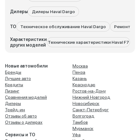
Дилеры
Дилеры Haval Dargo
ТО
Техническое обслуживание Haval Dargo
Ремонт Hava
Характеристики
Технические характеристики Haval F7
Техн
других моделей
Новые автомобили
Москва
Бренды
Пенза
Лучшие авто
Казань
Кредиты
Краснодар
Лизинг
Ростов-на-Дону
Сравнения моделей
Нижний Новгород
Дилеры
Новосибирск
Трейд-ин
Санкт-Петербург
Отзывы об авто
Волгоград
Отзывы о дилерах
Тамбов
Мурманск
Сервисы и ТО
Уфа