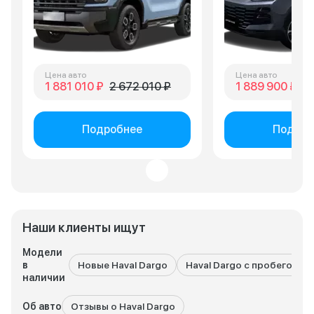
Цена авто
Цена авто
1 881 010 ₽
2 672 010 ₽
1 889 900 ₽
1 
Подробнее
Подроб
Наши клиенты ищут
Модели
в
Новые Haval Dargo
Haval Dargo с пробегом
наличии
Об авто
Отзывы о Haval Dargo