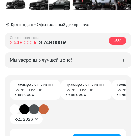
Краснодар • Официальный дилер Haval
Сниженная цена
-5%
3 549 000 ₽
3 749 000 ₽
Мы уверены в лучшей цене!
Оптимум • 2.0 • РКПП
Премиум • 2.0 • РКПП
Техно+ • 2
Бензин • Полный
Бензин • Полный
Бензин • П
3 199 000 ₽
3 699 000 ₽
3 549 000 
Год: 2026