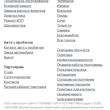
Техническое обслуживание
Челябинск
Кузовной ремонт
Ижевск
Замена масла и фильтров
Воронеж
Диагностика
Пермь
Ремонт КПП
Сочи
Шиномонтаж
Тольятти
Самара
Екатеринбург
Все города
Авто с пробегом
Каталог авто с пробегом
Описание продукта
Заказ автомобиля
Политика
Выкуп
конфиденциальности
Правила работы программы
Партнёрам
Пользовательское
О нас
соглашение
Сотрудничество
Согласие на получение
Контакты
рекламных рассылок
Личный кабинет партнера
Политика для контента,
генерируемого
пользователями
ООО «Автоспот» (ИНН 7715936827 ОРГН 1127746774825 адрес 111250,
Г.МОСКВА, Внутригородская территория города федерального значения