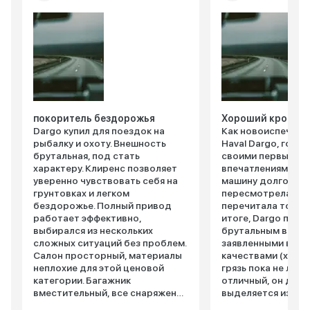
покоритель бездорожья
Хороший кроссов
Dargo купил для поездок на
Как новоиспеченн
рыбалку и охоту. Внешность
Haval Dargo, гото
брутальная, под стать
своими первыми
характеру. Клиренс позволяет
впечатлениями. В
уверенно чувствовать себя на
машину долго и м
грунтовках и легком
пересмотрела куч
бездорожье. Полный привод
перечитала тонну 
работает эффективно,
итоге, Dargo прив
выбирался из нескольких
брутальным внешн
сложных ситуаций без проблем.
заявленными вне
Салон просторный, материалы
качествами (хотя,
неплохие для этой ценовой
грязь пока не лезл
категории. Багажник
отличный, он дей
вместительный, все снаряжение
выделяется из об
помещается. Двигатель
кроссоверов. Эти