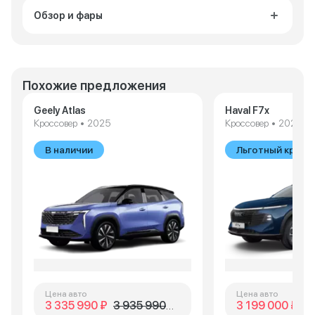
Обзор и фары
Похожие предложения
Geely Atlas
Haval F7x
Кроссовер • 2025
Кроссовер • 2026
В наличии
Льготный креди
Цена авто
Цена авто
3 335 990 ₽
3 935 990 ₽
3 199 000 ₽
3 