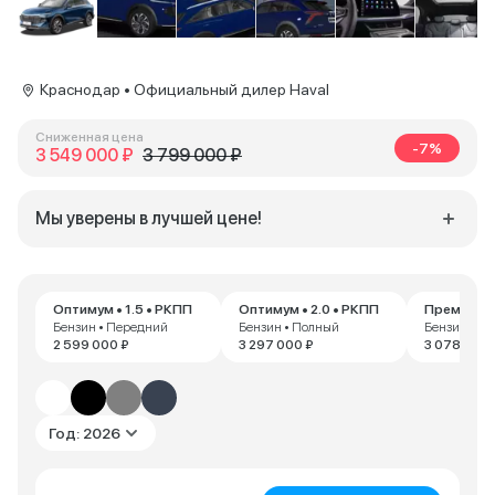
Краснодар • Официальный дилер Haval
Сниженная цена
-7%
3 549 000 ₽
3 799 000 ₽
Мы уверены в лучшей цене!
Оптимум • 1.5 • РКПП
Оптимум • 2.0 • РКПП
Премиум • 
Бензин • Передний
Бензин • Полный
Бензин • П
2 599 000 ₽
3 297 000 ₽
3 078 000 
Год: 2026