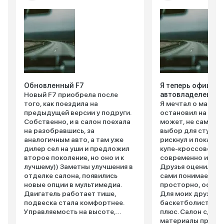
Обновленный F7
Я теперь официа
Новый F7 приобрела после
автовладелец
того, как поездила на
Я мечтал о машин
предыдущей версии у подруги.
остановил на Haval
Собственно, и в салон поехала
может, не самый 
на разобравшись, за
выбор для студент
аналогичным авто, а там уже
рискнул и пока не
дилер сел на уши и предложил
купе-кроссовер в
второе поколение, но оно и к
современно и агр
лучшему)) Заметны улучшения в
Друзья оценили, а
отделке салона, появились
сами понимаете. 
новые опции в мультимедиа.
просторно, особе
Двигатель работает тише,
Для моих друзей-
подвеска стала комфортнее.
баскетболистов э
Управляемость на высоте,
плюс. Салон сдел
автомобиль четко следует
материалы приятн