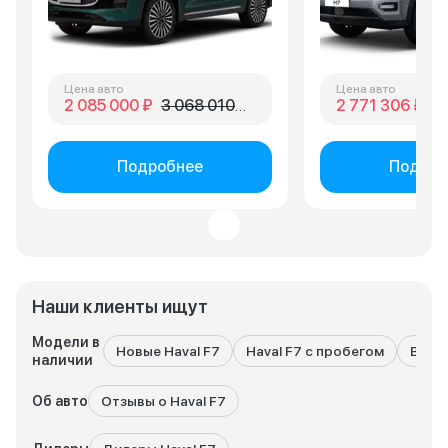
Цена авто
Цена авто
2 085 000 ₽
3 068 010 ₽
2 771 306 ₽
3 
Подробнее
Подроб
Наши клиенты ищут
Модели в
Новые Haval F7
Haval F7 с пробегом
Все м
наличии
Об авто
Отзывы о Haval F7