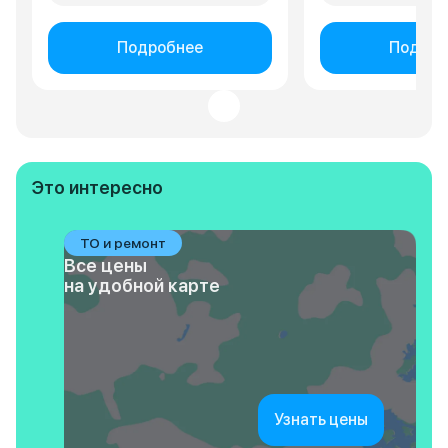
Подробнее
Подроб
Это интересно
ТО и ремонт
Все цены
на удобной карте
Узнать цены