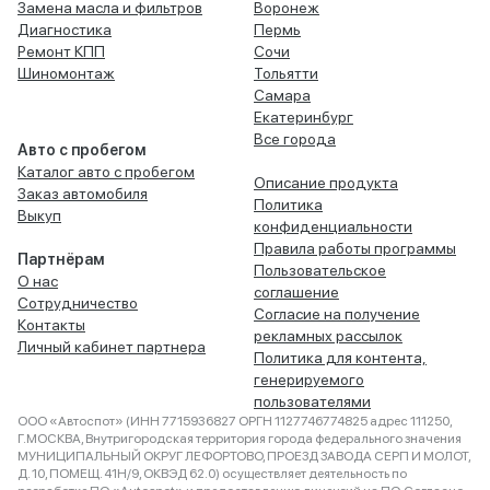
Замена масла и фильтров
Воронеж
Диагностика
Пермь
Ремонт КПП
Сочи
Шиномонтаж
Тольятти
Самара
Екатеринбург
Все города
Авто с пробегом
Каталог авто с пробегом
Описание продукта
Заказ автомобиля
Политика
Выкуп
конфиденциальности
Правила работы программы
Партнёрам
Пользовательское
О нас
соглашение
Сотрудничество
Согласие на получение
Контакты
рекламных рассылок
Личный кабинет партнера
Политика для контента,
генерируемого
пользователями
ООО «Автоспот» (ИНН 7715936827 ОРГН 1127746774825 адрес 111250,
Г.МОСКВА, Внутригородская территория города федерального значения
МУНИЦИПАЛЬНЫЙ ОКРУГ ЛЕФОРТОВО, ПРОЕЗД ЗАВОДА СЕРП И МОЛОТ,
Д. 10, ПОМЕЩ. 41Н/9, ОКВЭД 62.0) осуществляет деятельность по