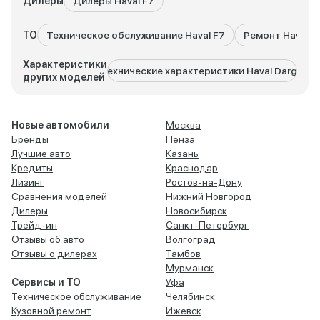
Дилеры
Дилеры Haval F7
ТО
Техническое обслуживание Haval F7
Ремонт Haval F
Характеристики
Технические характеристики Haval Dargo
Техн
других моделей
Новые автомобили
Москва
Бренды
Пенза
Лучшие авто
Казань
Кредиты
Краснодар
Лизинг
Ростов-на-Дону
Сравнения моделей
Нижний Новгород
Дилеры
Новосибирск
Трейд-ин
Санкт-Петербург
Отзывы об авто
Волгоград
Отзывы о дилерах
Тамбов
Мурманск
Сервисы и ТО
Уфа
Техническое обслуживание
Челябинск
Кузовной ремонт
Ижевск