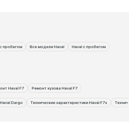
 с пробегом
Все модели Haval
Haval с пробегом
онт Haval F7
Ремонт кузова Haval F7
Haval Dargo
Технические характеристики Haval F7x
Технич