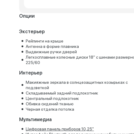
Опции
Экстерьер
Рейлинги на крыше
Антенна в форме плавника
Выдвижные ручки дверей
Легкосплавные колесные диски 18" с шинами размерн
225/60
Интерьер
Макияжные зеркала в солнцезащитных козырьках с
подсветкой
Складываемый задний подлокотник
Центральный подлокотник
Обивка сидений тканью
Черная отделка потолка
Мультимедиа
Цифровая панель приборов 10,25"