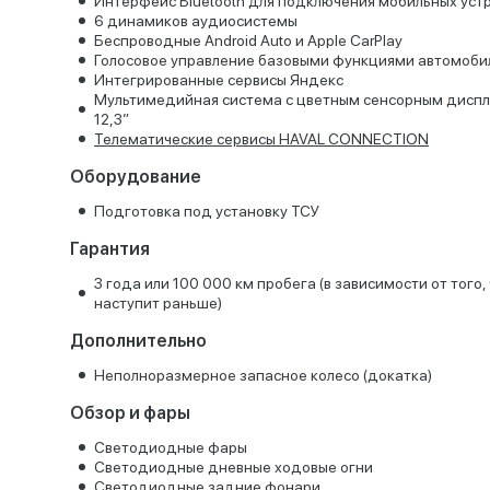
Интерфейс Bluetooth для подключения мобильных уст
6 динамиков аудиосистемы
Беспроводные Android Auto и Apple CarPlay
Голосовое управление базовыми функциями автомоби
Интегрированные сервисы Яндекс
Мультимедийная система с цветным сенсорным дисп
12,3”
Телематические сервисы HAVAL CONNECTION
Оборудование
Подготовка под установку ТСУ
Гарантия
3 года или 100 000 км пробега (в зависимости от того,
наступит раньше)
Дополнительно
Неполноразмерное запасное колесо (докатка)
Обзор и фары
Светодиодные фары
Светодиодные дневные ходовые огни
Светодиодные задние фонари