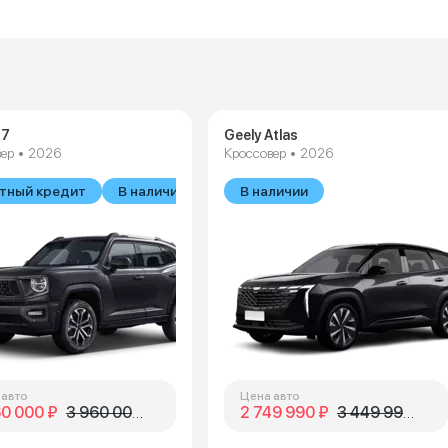
H7
Geely Atlas
ер • 2026
Кроссовер • 2026
тный кредит
В наличии
В наличии
 авто
Цена авто
60 000 ₽
3 960 000 ₽
2 749 990 ₽
3 449 990 ₽