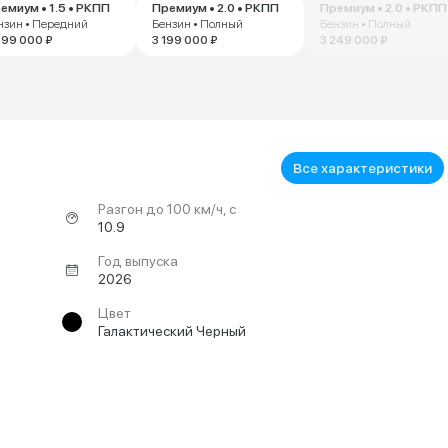
емиум • 1.5 • РКПП
Премиум • 2.0 • РКПП
Премиум • 2.0 • РКПП
нзин • Передний
Бензин • Полный
Бензин • Полный
799 000 ₽
3 199 000 ₽
3 249 000 ₽
Все характеристики
Разгон до 100 км/ч, с
10.9
Год выпуска
2026
Цвет
Галактический Черный