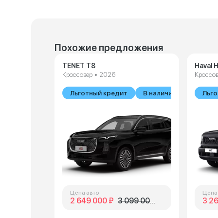
Похожие предложения
TENET T8
Haval 
Кроссовер • 2026
Кроссов
Льготный кредит
В наличии
Льго
Цена авто
Цена
2 649 000 ₽
3 099 000 ₽
3 2