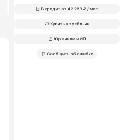
Техно+ • 2.0 • РКПП
Техно+ • 2.0 • РКПП
Бензин • Полный
Бензин • Полный
В кредит от 42 289 ₽ / мес.
3 799 000 ₽
3 299 000 ₽
Купить в трейд-ин
Юр.лицам и ИП
Сообщить об ошибке