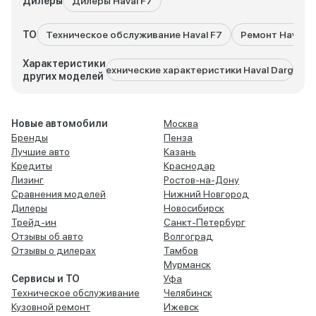
Дилеры
Дилеры Haval F7
ТО
Техническое обслуживание Haval F7
Ремонт Haval F
Характеристики
Технические характеристики Haval Dargo
Техн
других моделей
Новые автомобили
Москва
Бренды
Пенза
Лучшие авто
Казань
Кредиты
Краснодар
Лизинг
Ростов-на-Дону
Сравнения моделей
Нижний Новгород
Дилеры
Новосибирск
Трейд-ин
Санкт-Петербург
Отзывы об авто
Волгоград
Отзывы о дилерах
Тамбов
Мурманск
Сервисы и ТО
Уфа
Техническое обслуживание
Челябинск
Кузовной ремонт
Ижевск