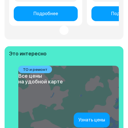
Подробнее
Подроб
Это интересно
ТО и ремонт
Все цены
на удобной карте
Узнать цены