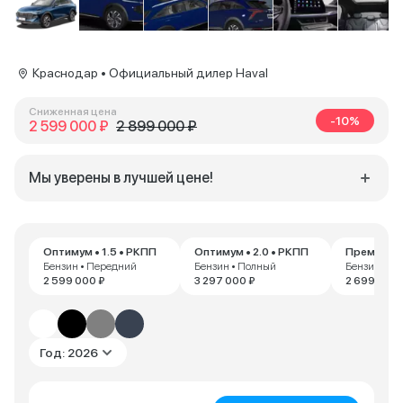
Краснодар • Официальный дилер Haval
Сниженная цена
-10%
2 599 000 ₽
2 899 000 ₽
Мы уверены в лучшей цене!
Оптимум • 1.5 • РКПП
Оптимум • 2.0 • РКПП
Премиум • 
Бензин • Передний
Бензин • Полный
Бензин • П
2 599 000 ₽
3 297 000 ₽
2 699 000 
Год: 2026