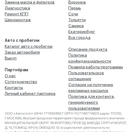
Замена масла и фильтров
Воронеж
Диагностика
Пермь
Ремонт КПП
Сочи
Шиномонтаж
Тольятти
Самара
Екатеринбург
Все города
Авто с пробегом
Каталог авто с пробегом
Описание продукта
Заказ автомобиля
Политика
Выкуп
конфиденциальности
Правила работы программы
Партнёрам
Пользовательское
О нас
соглашение
Сотрудничество
Согласие на получение
Контакты
рекламных рассылок
Личный кабинет партнера
Политика для контента,
генерируемого
пользователями
ООО «Автоспот» (ИНН 7715936827 ОРГН 1127746774825 адрес 111250,
Г.МОСКВА, Внутригородская территория города федерального значения
МУНИЦИПАЛЬНЫЙ ОКРУГ ЛЕФОРТОВО, ПРОЕЗД ЗАВОДА СЕРП И МОЛОТ,
Д. 10, ПОМЕЩ. 41Н/9, ОКВЭД 62.0) осуществляет деятельность по