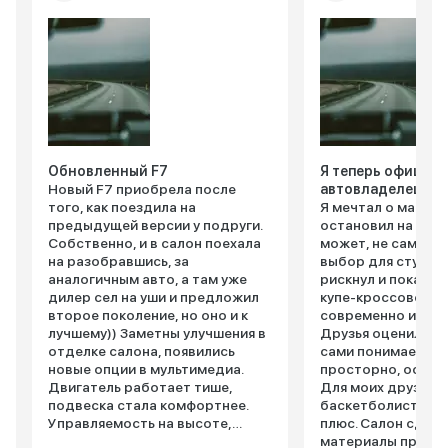
Обновленный F7
Я теперь официа
Новый F7 приобрела после
автовладелец
того, как поездила на
Я мечтал о машин
предыдущей версии у подруги.
остановил на Haval
Собственно, и в салон поехала
может, не самый 
на разобравшись, за
выбор для студент
аналогичным авто, а там уже
рискнул и пока не
дилер сел на уши и предложил
купе-кроссовер в
второе поколение, но оно и к
современно и агр
лучшему)) Заметны улучшения в
Друзья оценили, а
отделке салона, появились
сами понимаете. 
новые опции в мультимедиа.
просторно, особе
Двигатель работает тише,
Для моих друзей-
подвеска стала комфортнее.
баскетболистов э
Управляемость на высоте,
плюс. Салон сдел
автомобиль четко следует
материалы приятн