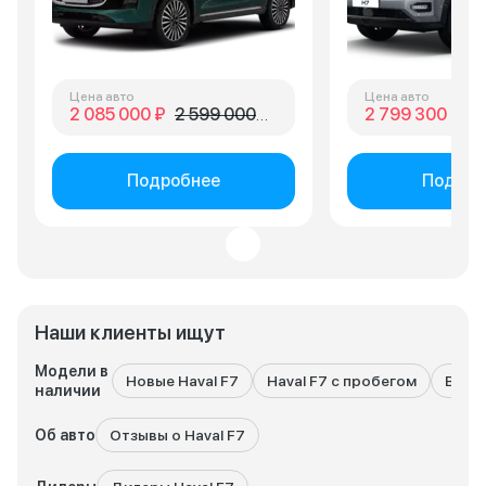
Цена авто
Цена авто
2 085 000 ₽
2 599 000 ₽
2 799 300 ₽
3 
Подробнее
Подроб
Наши клиенты ищут
Модели в
Новые Haval F7
Haval F7 с пробегом
Все м
наличии
Об авто
Отзывы о Haval F7