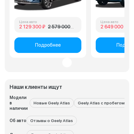
Цена авто
Цена авто
2 129 300 ₽
2 579 000 ₽
2 649 000 ₽
4 
Подробнее
Подроб
Наши клиенты ищут
Модели
в
Новые Geely Atlas
Geely Atlas с пробегом
наличии
Об авто
Отзывы о Geely Atlas