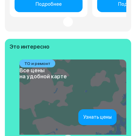
Подробнее
Подроб
Это интересно
ТО и ремонт
Все цены
на удобной карте
Узнать цены