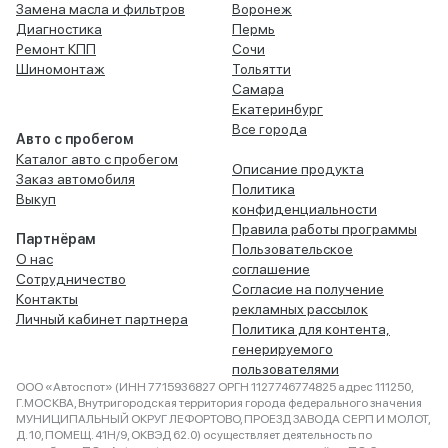
Замена масла и фильтров
Воронеж
Диагностика
Пермь
Ремонт КПП
Сочи
Шиномонтаж
Тольятти
Самара
Екатеринбург
Все города
Авто с пробегом
Каталог авто с пробегом
Описание продукта
Заказ автомобиля
Политика
Выкуп
конфиденциальности
Правила работы программы
Партнёрам
Пользовательское
О нас
соглашение
Сотрудничество
Согласие на получение
Контакты
рекламных рассылок
Личный кабинет партнера
Политика для контента,
генерируемого
пользователями
ООО «Автоспот» (ИНН 7715936827 ОРГН 1127746774825 адрес 111250,
Г.МОСКВА, Внутригородская территория города федерального значения
МУНИЦИПАЛЬНЫЙ ОКРУГ ЛЕФОРТОВО, ПРОЕЗД ЗАВОДА СЕРП И МОЛОТ,
Д. 10, ПОМЕЩ. 41Н/9, ОКВЭД 62.0) осуществляет деятельность по