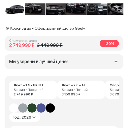
Краснодар • Официальный дилер Geely
Сниженная цена
-20%
2 749 990 ₽
3 449 990 ₽
Мы уверены в лучшей цене!
Люкс • 1.5 • РКПП
Люкс • 2.0 • AT
Спорт • 2.0
Бензин • Передний
Бензин • Полный
Бензин • П
2 749 990 ₽
3 159 990 ₽
3 670 000 
Год: 2026