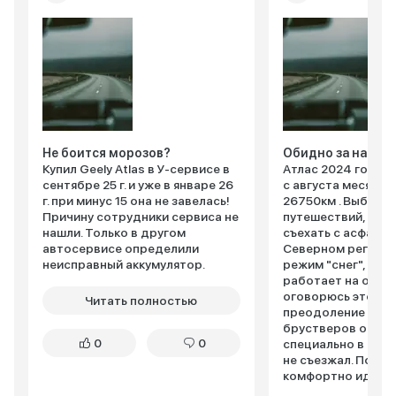
Не боится морозов?
Обидно за наш а
Купил Geely Atlas в У-сервисе в
Атлас 2024 года в
сентябре 25 г. и уже в январе 26
с августа месяца,
г. при минус 15 она не завелась!
26750км . Выбирал
Причину сотрудники сервиса не
путешествий, с в
нашли. Только в другом
съехать с асфальт
автосервисе определили
Северном регионе
неисправный аккумулятор.
режим "снег", впя
работает на отлич
оговорюсь это до 
Читать полностью
преодоление снеж
брустверов от гр
0
0
специально в сне
не съезжал. По тр
комфортно идёт, 
помощьник требу