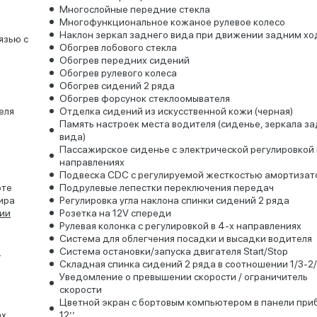
Многослойные передние стекла
Многофункциональное кожаное рулевое колесо
Наклон зеркал заднего вида при движении задним х
язью с
Обогрев лобового стекла
Обогрев передних сидений
Обогрев рулевого колеса
Обогрев сидений 2 ряда
Обогрев форсунок стеклоомывателя
еля
Отделка сидений из искусственной кожи (черная)
Память настроек места водителя (сиденье, зеркала з
вида)
Пассажирское сиденье с электрической регулировкой 
направлениях
Подвеска CDC с регулируемой жесткостью амортизат
оте
Подрулевые лепестки переключения передач
ира
Регулировка угла наклона спинки сидений 2 ряда
ии
Розетка на 12V спереди
Рулевая колонка с регулировкой в 4-х направлениях
Система для облегчения посадки и высадки водителя
й
Система остановки/запуска двигателя Start/Stop
Складная спинка сидений 2 ряда в соотношении 1/3-2
Уведомление о превышении скорости / ограничитель
скорости
Цветной экран с бортовым компьютером в панели при
ах
12’’