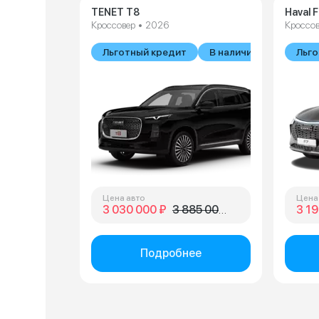
TENET T8
Haval 
Кроссовер • 2026
Кроссов
Льготный кредит
В наличии
Льго
Цена авто
Цена
3 030 000 ₽
3 885 000 ₽
3 19
Подробнее