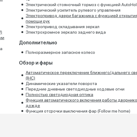
Электрический стояночный тормоз с функцией AutoHol
Электрический усилитель рулевого управления
Электропривод двери багажника с функцией открытия
помощи рук
Электропривод складывания зеркал
)
Электрохромное зеркало заднего вида
ии
Дополнительно
да
Полноразмерное запасное колесо
Обзор и фары
Автоматическое переключение ближнего/дальнего св
(IHC)
Динамические указатели поворота
Передние дневные светодиодные ходовые огни
Полностью светодиодная оптика
Функция автоматического включения работы дворнико
дожде
Функция отсрочки выключения фар (Follow me home)