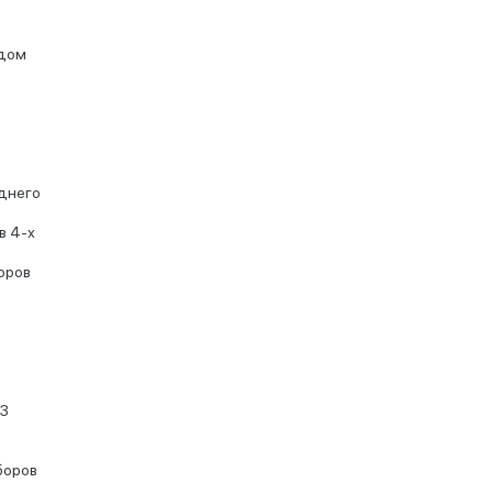
одом
аднего
в 4-х
оров
/3
боров