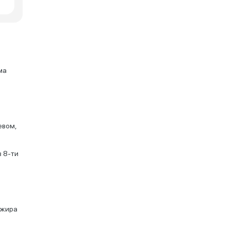
ма
евом,
в 8-ти
ажира