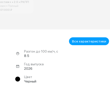
естиж+ • 2.0 • РКПП
нзин • Полный
201 000 ₽
Все характеристики
Разгон до 100 км/ч, с
8.5
Год выпуска
2026
Цвет
Черный