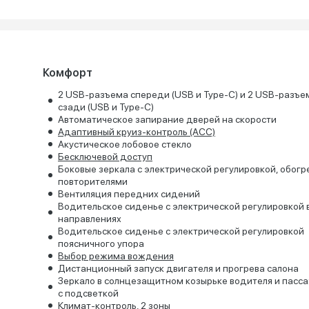
Комфорт
2 USB-разъема спереди (USB и Type-C) и 2 USB-разъе
сзади (USB и Type-C)
Автоматическое запирание дверей на скорости
Адаптивный круиз-контроль (ACC)
Акустическое лобовое стекло
Бесключевой доступ
Боковые зеркала с электрической регулировкой, обогр
повторителями
Вентиляция передних сидений
Водительское сиденье с электрической регулировкой 
направлениях
Водительское сиденье с электрической регулировкой
поясничного упора
Выбор режима вождения
Дистанционный запуск двигателя и прогрева салона
Зеркало в солнцезащитном козырьке водителя и пасс
с подсветкой
Климат-контроль, 2 зоны