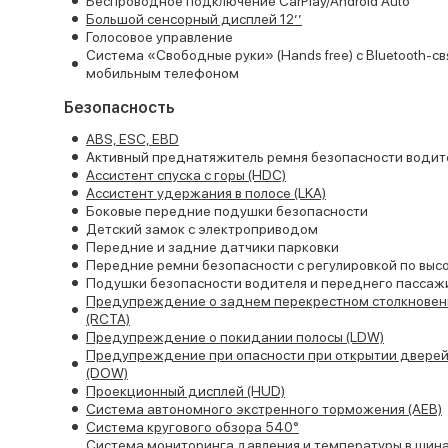
Беспроводное подключение CarPlay/Android Auto
Большой сенсорный дисплей 12’’
Голосовое управление
Система «Свободные руки» (Hands free) с Bluetooth-св
мобильным телефоном
Безопасность
ABS, ESC, EBD
Активный преднатяжитель ремня безопасности водит
Ассистент спуска с горы (HDC)
Ассистент удержания в полосе (LKA)
Боковые передние подушки безопасности
Детский замок с электроприводом
Передние и задние датчики парковки
Передние ремни безопасности с регулировкой по выс
Подушки безопасности водителя и переднего пассаж
Предупреждение о заднем перекрестном столкновен
(RCTA)
Предупреждение о покидании полосы (LDW)
Предупреждение при опасности при открытии двере
(DOW)
Проекционный дисплей (HUD)
Система автономного экстренного торможения (AEB)
Система кругового обзора 540°
Система мониторинга давления и температуры в шин